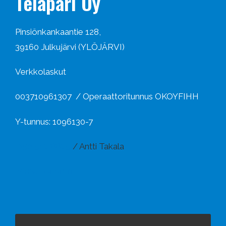
Telapari Oy
Pinsiönkankaantie 128,
39160 Julkujärvi (YLÖJÄRVI)
Verkkolaskut
003710961307 / Operaattoritunnus OKOYFIHH
Y-tunnus: 1096130-7
050 516 8865
/ Antti Takala
info@telapari.fi