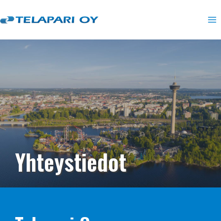
Siirry
sisältöön
Yhteystiedot