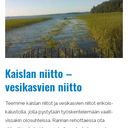
Kaislan niitto –
vesikasvien niitto
Teemme kaislan niitot ja vesikasvien niitot erikois­
kalus­tolla, jolla pystytään työsken­telemään vaati­
vissakin olosuhteissa. Rannan rehottaessa ota