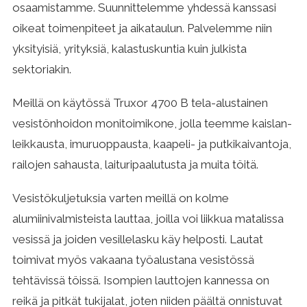
osaamis­tamme. Suunnittelemme yhdessä kanssasi
oikeat toimenpiteet ja aikataulun. Palvelemme niin
yksityi­siä, yrityksiä, kalastus­kuntia kuin julkista
sektoriakin.
Meillä on käytössä Truxor 4700 B tela-alustainen
vesistön­hoidon monitoimikone, jolla teemme kaislan­
leikkausta, imuruoppausta, kaapeli- ja putki­kaivantoja,
railojen sahausta, laituri­paalutusta ja muita töitä.
Vesistökuljetuksia varten meillä on kolme
alumiinivalmisteista lauttaa, joilla voi liikkua matalissa
vesissä ja joiden vesillelasku käy helposti. Lautat
toimivat myös vakaana työalustana vesistössä
tehtävissä töissä. Isompien lauttojen kannessa on
reikä ja pitkät tukijalat, joten niiden päältä onnistuvat