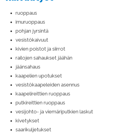
ruoppaus
imuruoppaus
pohjan jyrsintä
vesistökaivuut
kivien poistot ja siirrot
railojen sahaukset jäähän
jäänsahaus
kaapelien upotukset
vesistökaapeleiden asennus
kaapelireittien ruoppaus
putkireittien ruoppaus
vesijohto- ja viemäriputkien laskut
kivetykset
saarikuljetukset