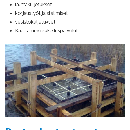
lauttakul­jetukset
korjaustyöt ja siisti­miset
vesistökuljetukset
Kauttamme sukelluspalvelut