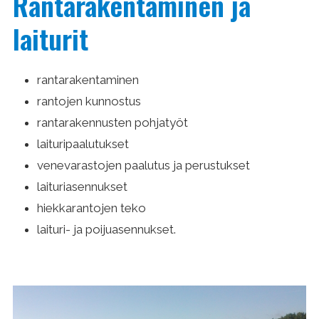
Rantara­kentaminen ja
laiturit
rantarakentaminen
rantojen kunnostus
rantarakenn­usten pohja­työt
laituri­paalu­tukset
venevarastojen paalutus ja perustukset
laituri­asenn­ukset
hiekkarantojen teko
laituri- ja poiju­asen­nukset.