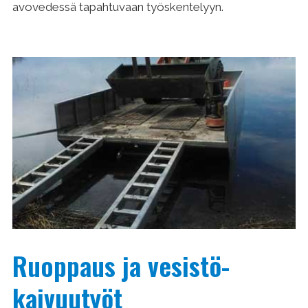
avovedessä tapahtuvaan työs­kentelyyn.
Ruoppaus ja vesistö­
kaivuutyöt