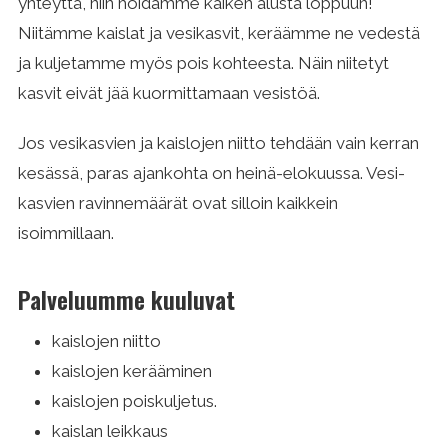
yhteyttä, niin hoidamme kaiken alusta loppuun!
Niitämme kaislat ja vesikasvit, keräämme ne vedestä
ja kuljetamme myös pois kohteesta. Näin niitetyt
kasvit eivät jää kuormit­tamaan vesistöä.
Jos vesikasvien ja kaislojen niitto tehdään vain kerran
kesässä, paras ajankohta on heinä-elokuussa. Vesi­
kasvien ravinne­määrät ovat silloin kaikkein
isoimmillaan.
Palveluumme kuuluvat
kaislojen niitto
kaislojen kerääminen
kaislojen poiskuljetus.
kaislan leikkaus