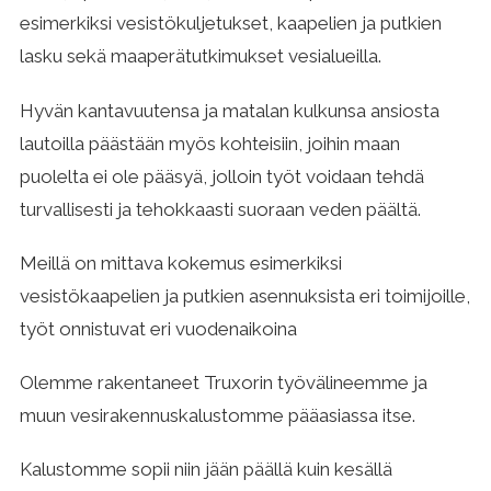
esimerkiksi vesistökuljetukset, kaapelien ja putkien
lasku sekä maaperätutkimukset vesialueilla.
Hyvän kantavuutensa ja matalan kulkunsa ansiosta
lautoilla päästään myös kohteisiin, joihin maan
puolelta ei ole pääsyä, jolloin työt voidaan tehdä
turvallisesti ja tehokkaasti suoraan veden päältä.
Meillä on mittava kokemus esimerkiksi
vesistökaapelien ja putkien asennuksista eri toimijoille,
työt onnistuvat eri vuodenaikoina
Olemme rakentaneet Truxorin työvä­lineemme ja
muun vesi­rakennus­kalustomme pääasiassa itse.
Kalustomme sopii niin jään päällä kuin kesällä