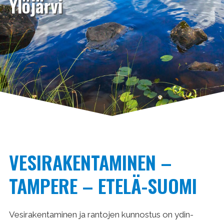
Ylöjärvi
VESIRAKENTAMINEN –
TAMPERE – ETELÄ-SUOMI
Vesirakentaminen ja ran­tojen kunnostus on ydin­